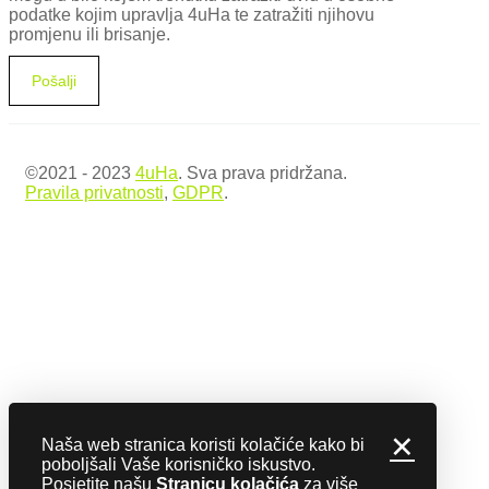
podatke kojim upravlja 4uHa te zatražiti njihovu
promjenu ili brisanje.
©2021 - 2023
4uHa
. Sva prava pridržana.
Pravila privatnosti
,
GDPR
.
✕
Naša web stranica koristi kolačiće kako bi
poboljšali Vaše korisničko iskustvo.
Posjetite našu
Stranicu kolačića
za više