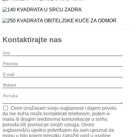
PROJEKT INTERIJERA à la 4UHA
140 KVADRATA U SRCU ZADRA
250 KVADRATA OBITELJSKE KUĆE ZA ODMOR
Kontaktirajte nas
Ovim izražavam svoju suglasnost i dajem privolu
da me 4uHa može kontaktirati telefonom, putem e-
maila ili drugim sredstvima komunikacije u svrhu
ponuda i/ili promocije svojih usluga. Ovom
suglasnošću ujedno potvrđujem da sam upoznat da
mogu u bilo kojem trenutku zatražiti uvid u osobne