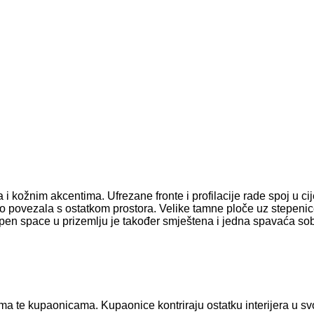
 kožnim akcentima. Ufrezane fronte i profilacije rade spoj u cije
o povezala s ostatkom prostora. Velike tamne ploče uz stepenice
en space u prizemlju je također smještena i jedna spavaća sob
a te kupaonicama. Kupaonice kontriraju ostatku interijera u sv