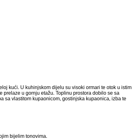
loj kući. U kuhinjskom dijelu su visoki ormari te otok u istim
 prelaze u gornju etažu. Toplinu prostora dobilo se sa
a sa vlastitom kupaonicom, gostinjska kupaonica, izba te
ojim bijelim tonovima.