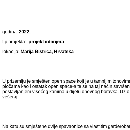
godina:
2022.
tip projekta:
projekt interijera
lokacija:
Marija Bistrica, Hrvatska
U prizemlju je smješten open space koji je u tamnijim tonovima i
pločama kao i ostatak open space-a te se na taj način savršen
postavljanjem visećeg kamina u dijelu dnevnog boravka. Uz op
vešeraj.
Na katu su smještene dvije spavaonice sa vlastitim garderobam