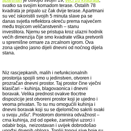
apartman
je osvojio svojih 19,
veći 26 kvadrata
,
svatko sa svojim komadom terase. Ostalih 78
kvadrata je pripalo uz čak dvije terase. Apartmani
su već iskoristili svojih 5 minuta slave pa se
danas svjetla reflektora okreću prema najvećem
među trojicom veličanstvenih – stanu
investitora. Njemu se pristupa kroz ulazni hodnik
većih dimenzija čije smo kvadrate viška pretvorili
u spremišne ormare za zrcalnom igrom. Ova
zona ujedno jasno dijeli dnevni od noćnog dijela
stana.
Niz rascjepkanih, malih i nefunkcionalnih
prostorija spojili smo u jedinstven, otvoren i
prozračan dnevni prostor. Taj prostor čine vječni
klasičari – kuhinja, blagovaonica i dnevni
boravak. Velika prednost ovakve tlocrtne
dispozicije jest otvoreni prostor koji je ujedno i
veoma privatan. To su mu omogućili kuhinja i
dnevni boravak koji su se djelomično sakrili svaki
u svoju „nišu“. Prostorom dominira odvažnost –
crna kuhinja, zid od opeke, zanimljivi uzorci i
odabir boja, neizostavan i uvijek dobrodošao
ugođaj drvenih obloga. Topliji tonovi sive boje su