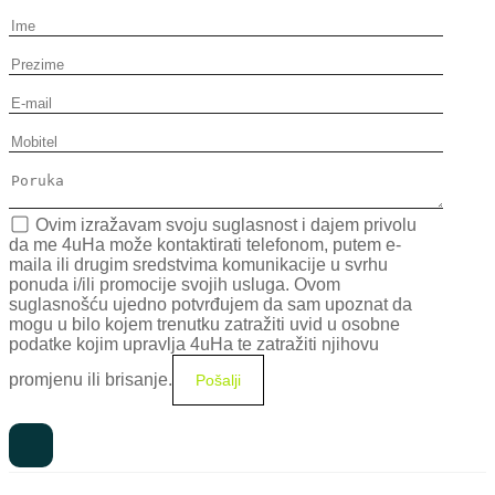
Ovim izražavam svoju suglasnost i dajem privolu
da me 4uHa može kontaktirati telefonom, putem e-
maila ili drugim sredstvima komunikacije u svrhu
ponuda i/ili promocije svojih usluga. Ovom
suglasnošću ujedno potvrđujem da sam upoznat da
mogu u bilo kojem trenutku zatražiti uvid u osobne
podatke kojim upravlja 4uHa te zatražiti njihovu
promjenu ili brisanje.