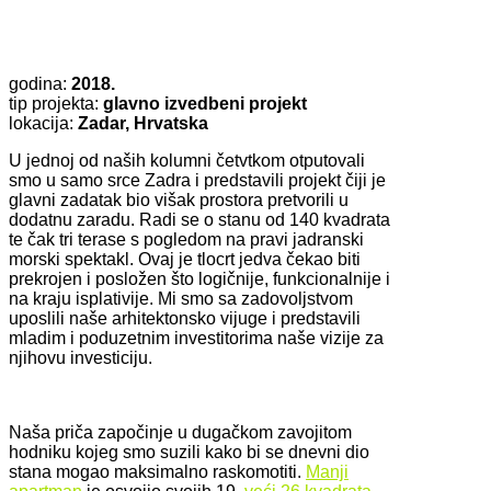
godina:
2018.
tip projekta:
glavno izvedbeni projekt
lokacija:
Zadar, Hrvatska
U jednoj od naših kolumni četvtkom otputovali
smo u samo srce Zadra i predstavili projekt čiji je
glavni zadatak bio višak prostora pretvorili u
dodatnu zaradu. Radi se o stanu od 140 kvadrata
te čak tri terase s pogledom na pravi jadranski
morski spektakl. Ovaj je tlocrt jedva čekao biti
prekrojen i posložen što logičnije, funkcionalnije i
na kraju isplativije. Mi smo sa zadovoljstvom
uposlili naše arhitektonsko vijuge i predstavili
mladim i poduzetnim investitorima naše vizije za
njihovu investiciju.
Naša priča započinje u dugačkom zavojitom
hodniku kojeg smo suzili kako bi se dnevni dio
stana mogao maksimalno raskomotiti.
Manji