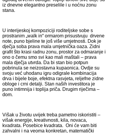
iz dnevne elegantno preselile i u noćnu zonu
stana.
U interijeskoj kompoziciji roditeljske sobe s
prostranim „walk in“ ormarom prisustvuju drvene
note, puno bjeline te još više umjetnosti. Dok je
dječja soba prava mala umjetnička oaza. Zidni
grafit što krasi radnu zonu, prostor za odmaranje i
ono o čemu smo svi kao mali maštali – prava
mala dječja utvrda. Da bi stan bio potpun
pobrinula se neizostavna kupaonica. Ovdje su
svoju već uhodanu igru odigrale kombinacija
drva i bijele boje, efektna rasvjeta, reljefne zidne
obloge i crni detalji. Stan naših investitora je
puno intimnija i toplija priča. Drugim riječima –
dom.
Višak u životu uvijek treba pametno iskoristiti –
višak energije, kreativnosti, kila, novaca,
kvadrata. Posebice kvadrata. Oni će vam biti
zahvalni i na veoma konkretan, matematički