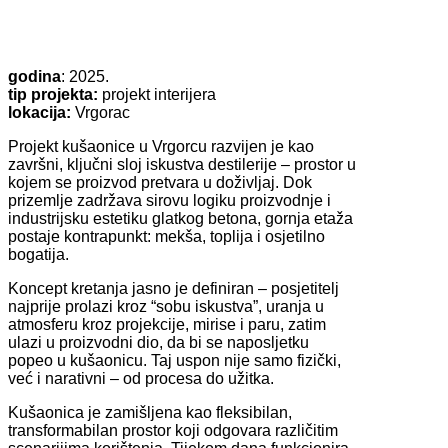
godina
: 2025.
tip projekta:
projekt interijera
lokacija:
Vrgorac
Projekt kušaonice u Vrgorcu razvijen je kao
završni, ključni sloj iskustva destilerije – prostor u
kojem se proizvod pretvara u doživljaj. Dok
prizemlje zadržava sirovu logiku proizvodnje i
industrijsku estetiku glatkog betona, gornja etaža
postaje kontrapunkt: mekša, toplija i osjetilno
bogatija.
Koncept kretanja jasno je definiran – posjetitelj
najprije prolazi kroz “sobu iskustva”, uranja u
atmosferu kroz projekcije, mirise i paru, zatim
ulazi u proizvodni dio, da bi se naposljetku
popeo u kušaonicu. Taj uspon nije samo fizički,
već i narativni – od procesa do užitka.
Kušaonica je zamišljena kao fleksibilan,
transformabilan prostor koji odgovara različitim