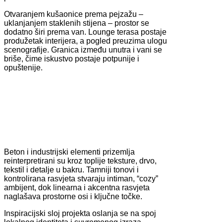
Otvaranjem kušaonice prema pejzažu –
uklanjanjem staklenih stijena – prostor se
dodatno širi prema van. Lounge terasa postaje
produžetak interijera, a pogled preuzima ulogu
scenografije. Granica između unutra i vani se
briše, čime iskustvo postaje potpunije i
opuštenije.
Beton i industrijski elementi prizemlja
reinterpretirani su kroz toplije teksture, drvo,
tekstil i detalje u bakru. Tamniji tonovi i
kontrolirana rasvjeta stvaraju intiman, “cozy”
ambijent, dok linearna i akcentna rasvjeta
naglašava prostorne osi i ključne točke.
Inspiracijski sloj projekta oslanja se na spoj