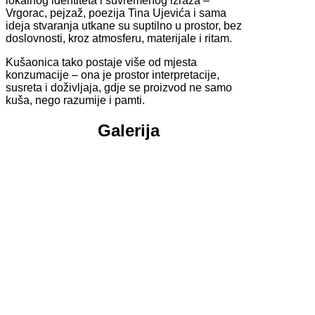
lokalnog identiteta i suvremenog izraza –
Vrgorac, pejzaž, poezija Tina Ujevića i sama
ideja stvaranja utkane su suptilno u prostor, bez
doslovnosti, kroz atmosferu, materijale i ritam.
Kušaonica tako postaje više od mjesta
konzumacije – ona je prostor interpretacije,
susreta i doživljaja, gdje se proizvod ne samo
kuša, nego razumije i pamti.
Galerija