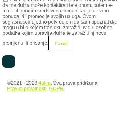
da me 4uHa može kontaktirati telefonom, putem e-
maila ili drugim sredstvima komunikacije u svrhu
ponuda i/ili promocije svojih usluga. Ovom
suglasnošću ujedno potvrđujem da sam upoznat da
mogu u bilo kojem trenutku zatražiti uvid u osobne
podatke kojim upravlja 4uHa te zatražiti njihovu
promjenu ili brisanje.
©2021 - 2023
4uHa
. Sva prava pridržana.
Pravila privatnosti
,
GDPR
.