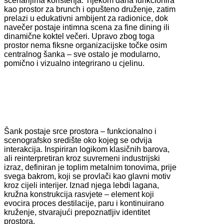
scenarijima korištenja. Tijekom dana funkcionira
kao prostor za brunch i opušteno druženje, zatim
prelazi u edukativni ambijent za radionice, dok
navečer postaje intimna scena za fine dining ili
dinamične koktel večeri. Upravo zbog toga
prostor nema fiksne organizacijske točke osim
centralnog šanka – sve ostalo je modularno,
pomično i vizualno integrirano u cjelinu.
Šank postaje srce prostora – funkcionalno i
scenografsko središte oko kojeg se odvija
interakcija. Inspiriran logikom klasičnih barova,
ali reinterpretiran kroz suvremeni industrijski
izraz, definiran je toplim metalnim tonovima, prije
svega bakrom, koji se provlači kao glavni motiv
kroz cijeli interijer. Iznad njega lebdi lagana,
kružna konstrukcija rasvjete – element koji
evocira proces destilacije, paru i kontinuirano
kruženje, stvarajući prepoznatljiv identitet
prostora.