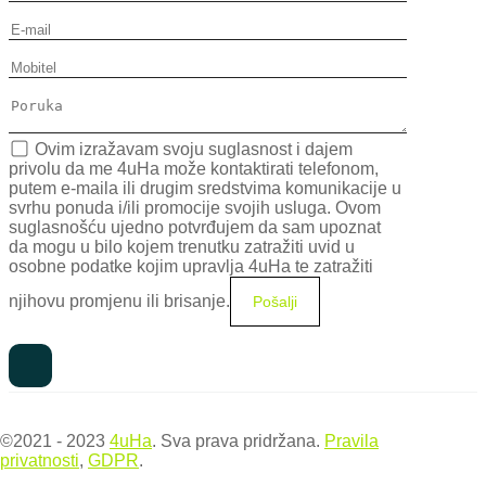
Ovim izražavam svoju suglasnost i dajem
privolu da me 4uHa može kontaktirati telefonom,
putem e-maila ili drugim sredstvima komunikacije u
svrhu ponuda i/ili promocije svojih usluga. Ovom
suglasnošću ujedno potvrđujem da sam upoznat
da mogu u bilo kojem trenutku zatražiti uvid u
osobne podatke kojim upravlja 4uHa te zatražiti
njihovu promjenu ili brisanje.
©2021 - 2023
4uHa
. Sva prava pridržana.
Pravila
privatnosti
,
GDPR
.