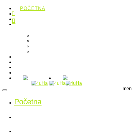
POČETNA
O NAMA
USLUGE
PROJEKTI
STAMBENA ARHITEKTURA
INTERIJERI
POSLOVNI PROJEKTI
JAVNI PROJEKTI
EU FONDOVI
PUBLIKACIJE
BLOG
KONTAKT
men
Početna
O nama
Usluge