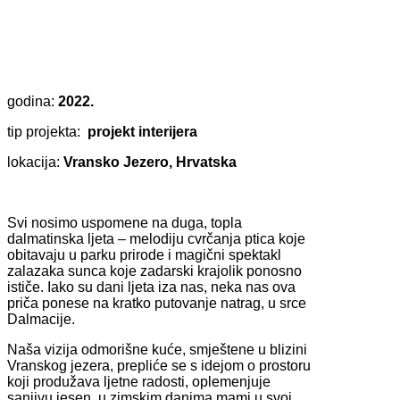
godina:
2022.
tip projekta:
projekt interijera
lokacija:
Vransko Jezero, Hrvatska
Svi nosimo uspomene na duga, topla
dalmatinska ljeta – melodiju cvrčanja ptica koje
obitavaju u parku prirode i magični spektakl
zalazaka sunca koje zadarski krajolik ponosno
ističe. Iako su dani ljeta iza nas, neka nas ova
priča ponese na kratko putovanje natrag, u srce
Dalmacije.
Naša vizija odmorišne kuće, smještene u blizini
Vranskog jezera, prepliće se s idejom o prostoru
koji produžava ljetne radosti, oplemenjuje
sanjivu jesen, u zimskim danima mami u svoj