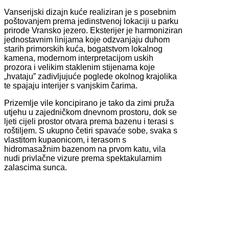
Vanserijski dizajn kuće realiziran je s posebnim
poštovanjem prema jedinstvenoj lokaciji u parku
prirode Vransko jezero. Eksterijer je harmoniziran
jednostavnim linijama koje odzvanjaju duhom
starih primorskih kuća, bogatstvom lokalnog
kamena, modernom interpretacijom uskih
prozora i velikim staklenim stijenama koje
„hvataju” zadivljujuće poglede okolnog krajolika
te spajaju interijer s vanjskim čarima.
Prizemlje vile koncipirano je tako da zimi pruža
utjehu u zajedničkom dnevnom prostoru, dok se
ljeti cijeli prostor otvara prema bazenu i terasi s
roštiljem. S ukupno četiri spavaće sobe, svaka s
vlastitom kupaonicom, i terasom s
hidromasažnim bazenom na prvom katu, vila
nudi privlačne vizure prema spektakularnim
zalascima sunca.