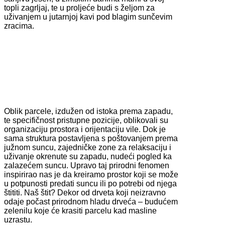
topli zagrljaj, te u proljeće budi s željom za
uživanjem u jutarnjoj kavi pod blagim sunčevim
zracima.
Oblik parcele, izdužen od istoka prema zapadu,
te specifičnost pristupne pozicije, oblikovali su
organizaciju prostora i orijentaciju vile. Dok je
sama struktura postavljena s poštovanjem prema
južnom suncu, zajedničke zone za relaksaciju i
uživanje okrenute su zapadu, nudeći pogled ka
zalazećem suncu. Upravo taj prirodni fenomen
inspirirao nas je da kreiramo prostor koji se može
u potpunosti predati suncu ili po potrebi od njega
štititi. Naš štit? Dekor od drveta koji neizravno
odaje počast prirodnom hladu drveća – budućem
zelenilu koje će krasiti parcelu kad masline
uzrastu.