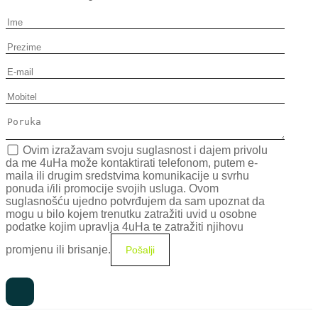
Ovim izražavam svoju suglasnost i dajem privolu
da me 4uHa može kontaktirati telefonom, putem e-
maila ili drugim sredstvima komunikacije u svrhu
ponuda i/ili promocije svojih usluga. Ovom
suglasnošću ujedno potvrđujem da sam upoznat da
mogu u bilo kojem trenutku zatražiti uvid u osobne
podatke kojim upravlja 4uHa te zatražiti njihovu
promjenu ili brisanje.