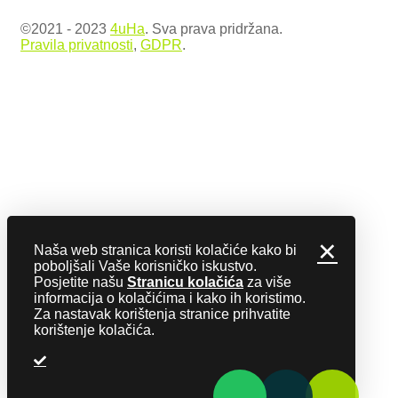
©2021 - 2023
4uHa
. Sva prava pridržana.
Pravila privatnosti
,
GDPR
.
✕
Naša web stranica koristi kolačiće kako bi
poboljšali Vaše korisničko iskustvo.
Posjetite našu
Stranicu kolačića
za više
informacija o kolačićima i kako ih koristimo.
Za nastavak korištenja stranice prihvatite
korištenje kolačića.