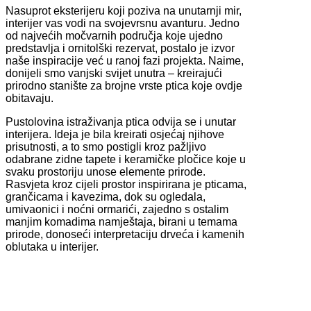
Nasuprot eksterijeru koji poziva na unutarnji mir,
interijer vas vodi na svojevrsnu avanturu. Jedno
od najvećih močvarnih područja koje ujedno
predstavlja i ornitolški rezervat, postalo je izvor
naše inspiracije već u ranoj fazi projekta. Naime,
donijeli smo vanjski svijet unutra – kreirajući
prirodno stanište za brojne vrste ptica koje ovdje
obitavaju.
Pustolovina istraživanja ptica odvija se i unutar
interijera. Ideja je bila kreirati osjećaj njihove
prisutnosti, a to smo postigli kroz pažljivo
odabrane zidne tapete i keramičke pločice koje u
svaku prostoriju unose elemente prirode.
Rasvjeta kroz cijeli prostor inspirirana je pticama,
grančicama i kavezima, dok su ogledala,
umivaonici i noćni ormarići, zajedno s ostalim
manjim komadima namještaja, birani u temama
prirode, donoseći interpretaciju drveća i kamenih
oblutaka u interijer.