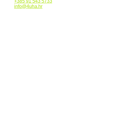
+385 91 543 5733
info@4uha.hr