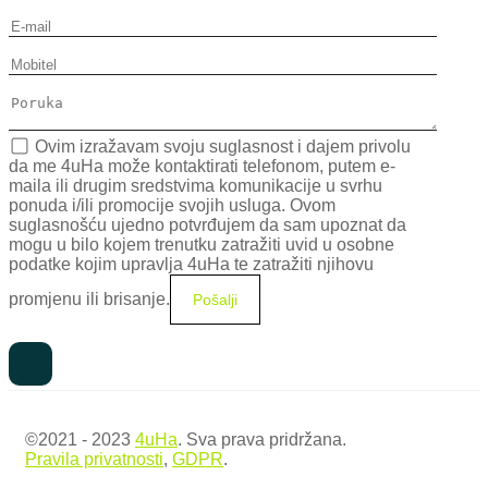
Ovim izražavam svoju suglasnost i dajem privolu
da me 4uHa može kontaktirati telefonom, putem e-
maila ili drugim sredstvima komunikacije u svrhu
ponuda i/ili promocije svojih usluga. Ovom
suglasnošću ujedno potvrđujem da sam upoznat da
mogu u bilo kojem trenutku zatražiti uvid u osobne
podatke kojim upravlja 4uHa te zatražiti njihovu
promjenu ili brisanje.
©2021 - 2023
4uHa
. Sva prava pridržana.
Pravila privatnosti
,
GDPR
.