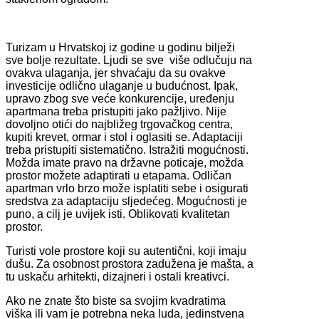
Turizam u Hrvatskoj iz godine u godinu bilježi
sve bolje rezultate. Ljudi se sve više odlučuju na
ovakva ulaganja, jer shvaćaju da su ovakve
investicije odlično ulaganje u budućnost. Ipak,
upravo zbog sve veće konkurencije, uređenju
apartmana treba pristupiti jako pažljivo. Nije
dovoljno otići do najbližeg trgovačkog centra,
kupiti krevet, ormar i stol i oglasiti se. Adaptaciji
treba pristupiti sistematično. Istražiti mogućnosti.
Možda imate pravo na državne poticaje, možda
prostor možete adaptirati u etapama. Odličan
apartman vrlo brzo može isplatiti sebe i osigurati
sredstva za adaptaciju sljedećeg. Mogućnosti je
puno, a cilj je uvijek isti. Oblikovati kvalitetan
prostor.
Turisti vole prostore koji su autentični, koji imaju
dušu. Za osobnost prostora zadužena je mašta, a
tu uskaču arhitekti, dizajneri i ostali kreativci.
Ako ne znate što biste sa svojim kvadratima
viška ili vam je potrebna neka luda, jedinstvena