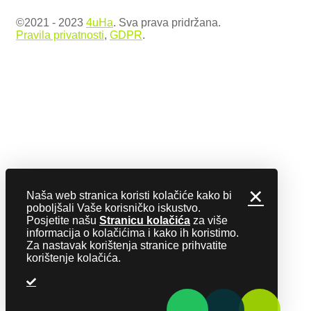
©2021 - 2023
4uHa
. Sva prava pridržana.
Pravila privatnosti
,
GDPR
.
✕
Naša web stranica koristi kolačiće kako bi
poboljšali Vaše korisničko iskustvo.
Posjetite našu
Stranicu kolačića
za više
informacija o kolačićima i kako ih koristimo.
Za nastavak korištenja stranice prihvatite
korištenje kolačića.