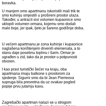
boravka.
U manjem smo apartmanu iskoristili mali trik te
smo kuhinju smjestili u prošireni prostor ulaza.
Također, u antracit sivi volumen kupaonice smo
uklopili volumen ormara, kojemu smo dodali
malo boje, jer ipak, ljeto je šareno godišnje doba.
U većem apartmanu je zona kuhinje i kupaonice
naglašena korištenjem drvenih elemenata, a to
stanu daje posebnu toplinu i šarm. Ormar je
ugrađen u zid, tako da je prostor u potpunosti
otvoren.
I kao pravi turistički šećer na kraju, oba
apartmana imaju balkone s prostorom za
sjedenje. Sigurni smo da bi Jean Pierreova
supruga bila presretna da uz ovakav pogled
popije prvu jutarnju kavu.
Zagrebački apartman nalazi se u strogom