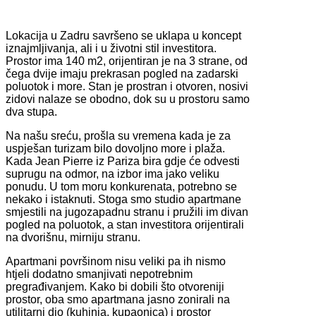
Lokacija u Zadru savršeno se uklapa u koncept
iznajmljivanja, ali i u životni stil investitora.
Prostor ima 140 m2, orijentiran je na 3 strane, od
čega dvije imaju prekrasan pogled na zadarski
poluotok i more. Stan je prostran i otvoren, nosivi
zidovi nalaze se obodno, dok su u prostoru samo
dva stupa.
Na našu sreću, prošla su vremena kada je za
uspješan turizam bilo dovoljno more i plaža.
Kada Jean Pierre iz Pariza bira gdje će odvesti
suprugu na odmor, na izbor ima jako veliku
ponudu. U tom moru konkurenata, potrebno se
nekako i istaknuti. Stoga smo studio apartmane
smjestili na jugozapadnu stranu i pružili im divan
pogled na poluotok, a stan investitora orijentirali
na dvorišnu, mirniju stranu.
Apartmani površinom nisu veliki pa ih nismo
htjeli dodatno smanjivati nepotrebnim
pregrađivanjem. Kako bi dobili što otvoreniji
prostor, oba smo apartmana jasno zonirali na
utilitarni dio (kuhinja, kupaonica) i prostor