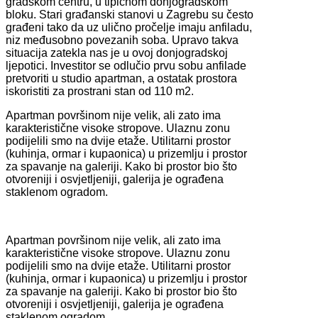
gradskom centru, u tipičnom donjogradskom
bloku. Stari građanski stanovi u Zagrebu su često
građeni tako da uz ulično pročelje imaju anfiladu,
niz međusobno povezanih soba. Upravo takva
situacija zatekla nas je u ovoj donjogradskoj
ljepotici. Investitor se odlučio prvu sobu anfilade
pretvoriti u studio apartman, a ostatak prostora
iskoristiti za prostrani stan od 110 m2.
Apartman površinom nije velik, ali zato ima
karakteristične visoke stropove. Ulaznu zonu
podijelili smo na dvije etaže. Utilitarni prostor
(kuhinja, ormar i kupaonica) u prizemlju i prostor
za spavanje na galeriji. Kako bi prostor bio što
otvoreniji i osvjetljeniji, galerija je ograđena
staklenom ogradom.
Apartman površinom nije velik, ali zato ima
karakteristične visoke stropove. Ulaznu zonu
podijelili smo na dvije etaže. Utilitarni prostor
(kuhinja, ormar i kupaonica) u prizemlju i prostor
za spavanje na galeriji. Kako bi prostor bio što
otvoreniji i osvjetljeniji, galerija je ograđena
staklenom ogradom.​