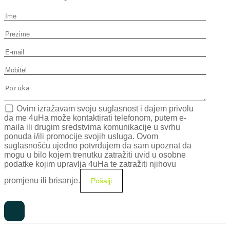
Ovim izražavam svoju suglasnost i dajem privolu
da me 4uHa može kontaktirati telefonom, putem e-
maila ili drugim sredstvima komunikacije u svrhu
ponuda i/ili promocije svojih usluga. Ovom
suglasnošću ujedno potvrđujem da sam upoznat da
mogu u bilo kojem trenutku zatražiti uvid u osobne
podatke kojim upravlja 4uHa te zatražiti njihovu
promjenu ili brisanje.