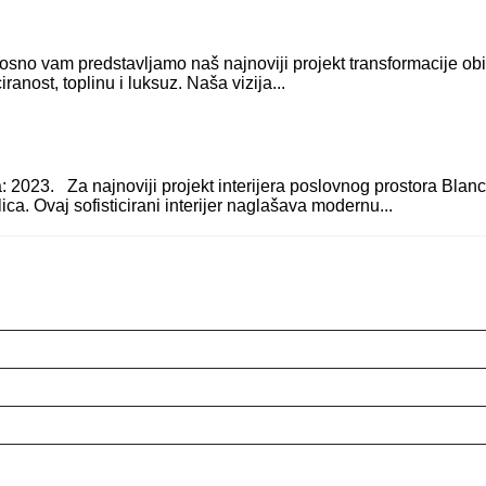
Ponosno vam predstavljamo naš najnoviji projekt transformacije ob
anost, toplinu i luksuz. Naša vizija...
na: 2023. Za najnoviji projekt interijera poslovnog prostora Blan
ca. Ovaj sofisticirani interijer naglašava modernu...