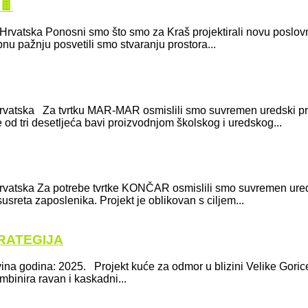
🍫
c, Hrvatska Ponosni smo što smo za Kraš projektirali novu poslovn
bnu pažnju posvetili smo stvaranju prostora...
, Hrvatska Za tvrtku MAR-MAR osmislili smo suvremen uredski pros
 od tri desetljeća bavi proizvodnjom školskog i uredskog...
b, Hrvatska Za potrebe tvrtke KONČAR osmislili smo suvremen ured
reta zaposlenika. Projekt je oblikovan s ciljem...
RATEGIJA
ina godina: 2025. Projekt kuće za odmor u blizini Velike Gorice 
mbinira ravan i kaskadni...