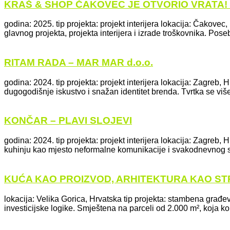
KRAŠ & SHOP ČAKOVEC JE OTVORIO VRATA! 
godina: 2025. tip projekta: projekt interijera lokacija: Čakove
glavnog projekta, projekta interijera i izrade troškovnika. Pose
RITAM RADA – MAR MAR d.o.o.
godina: 2024. tip projekta: projekt interijera lokacija: Zagreb
dugogodišnje iskustvo i snažan identitet brenda. Tvrtka se više
KONČAR – PLAVI SLOJEVI
godina: 2024. tip projekta: projekt interijera lokacija: Zagre
kuhinju kao mjesto neformalne komunikacije i svakodnevnog sus
KUĆA KAO PROIZVOD, ARHITEKTURA KAO ST
lokacija: Velika Gorica, Hrvatska tip projekta: stambena građev
investicijske logike. Smještena na parceli od 2.000 m², koja ko