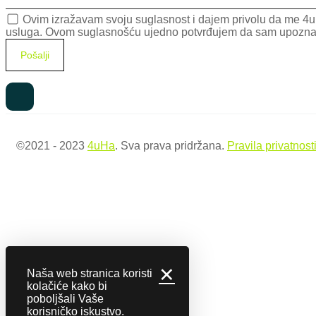
Ovim izražavam svoju suglasnost i dajem privolu da me 4uH
usluga. Ovom suglasnošću ujedno potvrđujem da sam upoznat da 
©2021 - 2023
4uHa
. Sva prava pridržana.
Pravila privatnost
✕
Naša web stranica koristi
kolačiće kako bi
poboljšali Vaše
korisničko iskustvo.