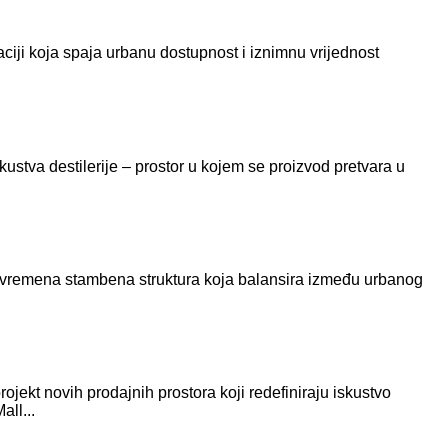
ciji koja spaja urbanu dostupnost i iznimnu vrijednost
iskustva destilerije – prostor u kojem se proizvod pretvara u
suvremena stambena struktura koja balansira između urbanog
ojekt novih prodajnih prostora koji redefiniraju iskustvo
ll...