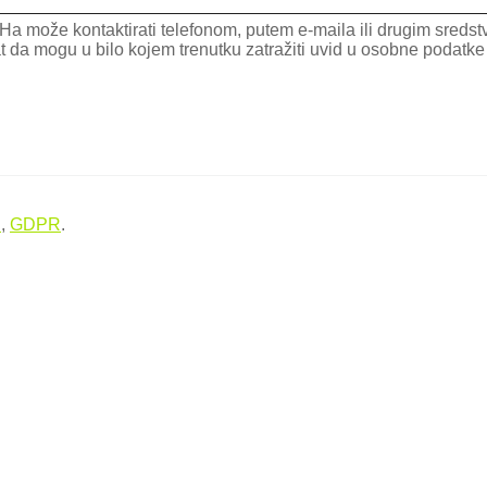
a može kontaktirati telefonom, putem e-maila ili drugim sredstv
mogu u bilo kojem trenutku zatražiti uvid u osobne podatke koj
i
,
GDPR
.