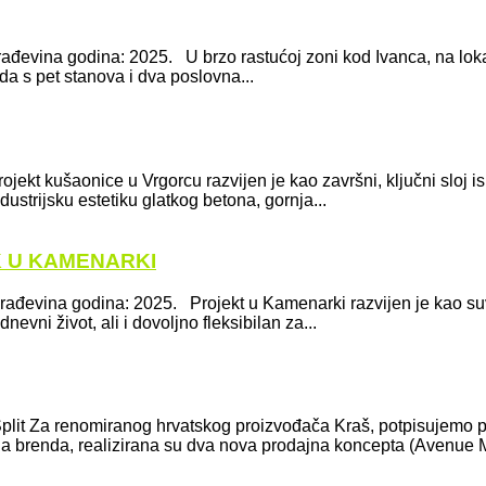
rađevina godina: 2025. U brzo rastućoj zoni kod Ivanca, na loka
a s pet stanova i dva poslovna...
Projekt kušaonice u Vrgorcu razvijen je kao završni, ključni sloj 
dustrijsku estetiku glatkog betona, gornja...
K U KAMENARKI
 građevina godina: 2025. Projekt u Kamenarki razvijen je kao 
evni život, ali i dovoljno fleksibilan za...
, Split Za renomiranog hrvatskog proizvođača Kraš, potpisujemo pr
ja brenda, realizirana su dva nova prodajna koncepta (Avenue Ma