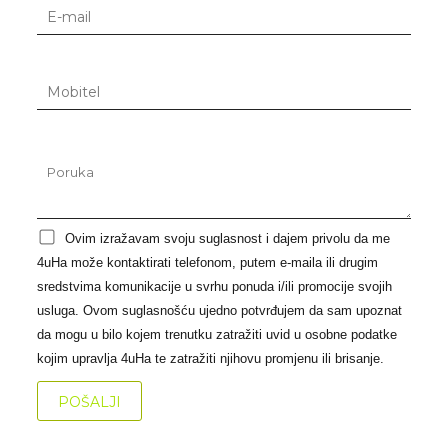
Ovim izražavam svoju suglasnost i dajem privolu da me
4uHa može kontaktirati telefonom, putem e-maila ili drugim
sredstvima komunikacije u svrhu ponuda i/ili promocije svojih
usluga. Ovom suglasnošću ujedno potvrđujem da sam upoznat
da mogu u bilo kojem trenutku zatražiti uvid u osobne podatke
kojim upravlja 4uHa te zatražiti njihovu promjenu ili brisanje.