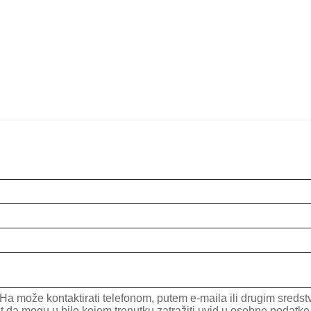
a može kontaktirati telefonom, putem e-maila ili drugim sredstv
mogu u bilo kojem trenutku zatražiti uvid u osobne podatke koj