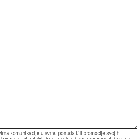
ima komunikacije u svrhu ponuda i/ili promocije svojih
im upravlja 4uHa te zatražiti njihovu promjenu ili brisanje.