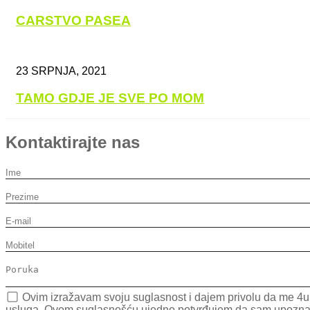
CARSTVO PASEA
23 SRPNJA, 2021
TAMO GDJE JE SVE PO MOM
Kontaktirajte nas
Ovim izražavam svoju suglasnost i dajem privolu da me 4uH
usluga. Ovom suglasnošću ujedno potvrđujem da sam upoznat da 