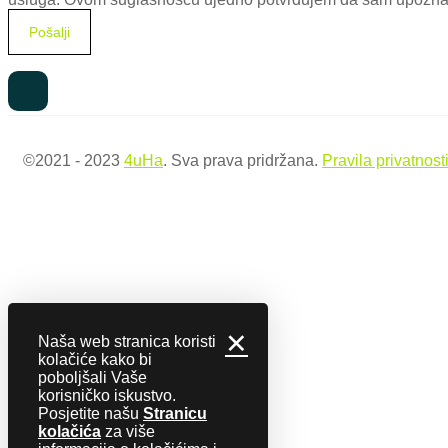
©2021 - 2023
4uHa
. Sva prava pridržana.
Pravila privatnost
✕
Naša web stranica koristi
kolačiće kako bi
poboljšali Vaše
korisničko iskustvo.
Posjetite našu
Stranicu
kolačića
za više