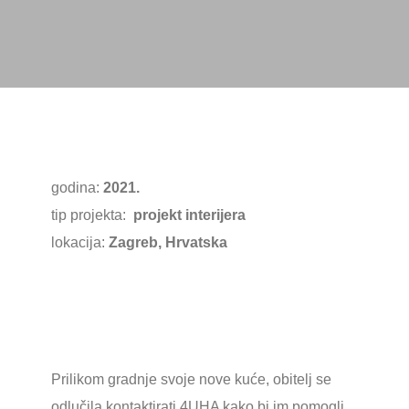
godina:
2021.
tip projekta:
projekt interijera
lokacija:
Zagreb, Hrvatska
Prilikom gradnje svoje nove kuće, obitelj se
odlučila kontaktirati 4UHA kako bi im pomogli