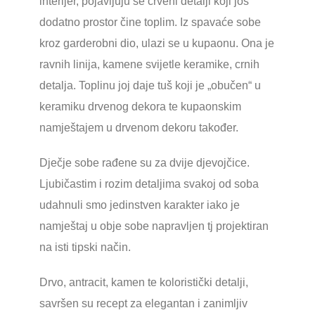
interijer, pojavljuju se crveni detalji koji još
dodatno prostor čine toplim. Iz spavaće sobe
kroz garderobni dio, ulazi se u kupaonu. Ona je
ravnih linija, kamene svijetle keramike, crnih
detalja. Toplinu joj daje tuš koji je „obučen“ u
keramiku drvenog dekora te kupaonskim
namještajem u drvenom dekoru također.
Dječje sobe rađene su za dvije djevojčice.
Ljubičastim i rozim detaljima svakoj od soba
udahnuli smo jedinstven karakter iako je
namještaj u obje sobe napravljen tj projektiran
na isti tipski način.
Drvo, antracit, kamen te koloristički detalji,
savršen su recept za elegantan i zanimljiv