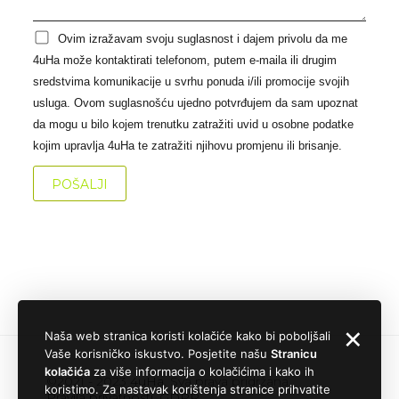
Ovim izražavam svoju suglasnost i dajem privolu da me
4uHa može kontaktirati telefonom, putem e-maila ili drugim
sredstvima komunikacije u svrhu ponuda i/ili promocije svojih
usluga. Ovom suglasnošću ujedno potvrđujem da sam upoznat
da mogu u bilo kojem trenutku zatražiti uvid u osobne podatke
kojim upravlja 4uHa te zatražiti njihovu promjenu ili brisanje.
✕
Naša web stranica koristi kolačiće kako bi poboljšali
Vaše korisničko iskustvo. Posjetite našu
Stranicu
kolačića
za više informacija o kolačićima i kako ih
©2021 - 2023
4uHa
. Sva prava pridržana.
koristimo. Za nastavak korištenja stranice prihvatite
Pravila privatnosti
,
GDPR
.