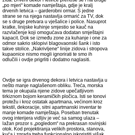
„po mjeri“ komade namještaja, gdje je kralj
drvenih letvica – garderobni ormar. S jedne
strane se na njega nastavlja ormarić za TV, dok
se s druge pretvara u vješalice i police. Nasuprot
kratke, linijske kuhinje smjestio se kauč na
razvlačenje koji omogućava dodatan smještajni
kapacit. Dok se između zone za kuhanje i one za
odmor sakrio sklopivi blagovaonski šank i isto
takve stolice. „Nakrivljene“ linije zidova i stropova
kupaonice nismo mogli ignorirati te smo ih
odlučili i ovdje prigrliti i dodatno naglasiti.
Ovdje se igra drvenog dekora i letvica nastavlja u
nešto manje naglašenom obliku. Treća, morska
tema je okupala njene zidove upečatljivom
tirkiznom bojom keramičkih pločica. Isti se tonovi
protežu i kroz ostatak apartmana, većinom kroz
tekstil, dekoracije, sitni apartmanski inventar te
manje komade namještaja. Poseban trenutak
ovog interijera vidljiv je već sa samog ulaza –
lažan prozor s „pogledom“ na prekrasan rovinjski
otok. Kod projektiranja velikih prostora, stanova,
kuća i zgrada treba funkcionalno iskoristiti višak