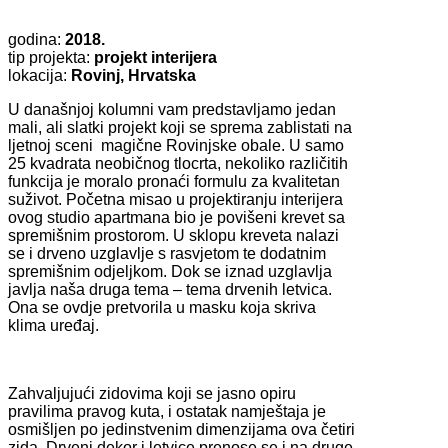
godina:
2018.
tip projekta:
projekt interijera
lokacija:
Rovinj, Hrvatska
U današnjoj kolumni vam predstavljamo jedan
mali, ali slatki projekt koji se sprema zablistati na
ljetnoj sceni magične Rovinjske obale. U samo
25 kvadrata neobičnog tlocrta, nekoliko različitih
funkcija je moralo pronaći formulu za kvalitetan
suživot. Početna misao u projektiranju interijera
ovog studio apartmana bio je povišeni krevet sa
spremišnim prostorom. U sklopu kreveta nalazi
se i drveno uzglavlje s rasvjetom te dodatnim
spremišnim odjeljkom. Dok se iznad uzglavlja
javlja naša druga tema – tema drvenih letvica.
Ona se ovdje pretvorila u masku koja skriva
klima uređaj.
Zahvaljujući zidovima koji se jasno opiru
pravilima pravog kuta, i ostatak namještaja je
osmišljen po jedinstvenim dimenzijama ova četiri
zida. Drveni dekor i letvice prenose se i na druge