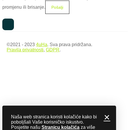
promjenu ili brisanje.
©2021 - 2023
4uHa
. Sva prava pridržana.
Pravila privatnosti
,
GDPR
.
✕
Naša web stranica koristi kolačiće kako bi
poboljšali Vaše korisničko iskustvo.
Posjetite našu
Stranicu kolačića
za više