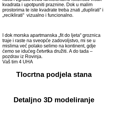
kvadrata i upotpuniti praznine. Dok u malim
prostorima te iste kvadrate treba znati „duplirati“ i
„reciklirati“ vizualno i funcionalno.
I dok morska apartmanska „fit do ljeta“ groznica
traje i raste na sveopće zadovoljstvo, mi se u
mislima već polako selimo na kontinent, gdje
ćemo se idućeg četvrtka družiti. A do tada –
pozdrav iz Rovinja.
Vaš tim 4 UHA
Tlocrtna podjela stana
Detaljno 3D modeliranje