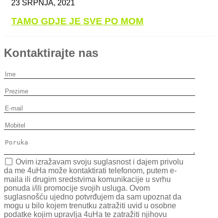
23 SRPNJA, 2021
TAMO GDJE JE SVE PO MOM
Kontaktirajte nas
Ovim izražavam svoju suglasnost i dajem privolu
da me 4uHa može kontaktirati telefonom, putem e-
maila ili drugim sredstvima komunikacije u svrhu
ponuda i/ili promocije svojih usluga. Ovom
suglasnošću ujedno potvrđujem da sam upoznat da
mogu u bilo kojem trenutku zatražiti uvid u osobne
podatke kojim upravlja 4uHa te zatražiti njihovu