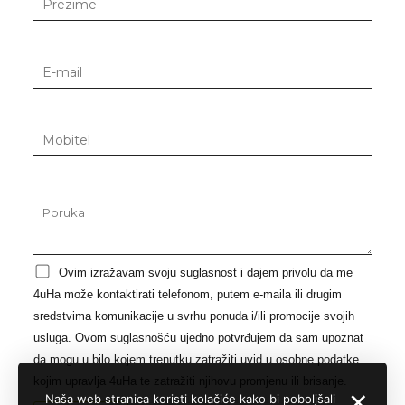
Ovim izražavam svoju suglasnost i dajem privolu da me
4uHa može kontaktirati telefonom, putem e-maila ili drugim
sredstvima komunikacije u svrhu ponuda i/ili promocije svojih
usluga. Ovom suglasnošću ujedno potvrđujem da sam upoznat
da mogu u bilo kojem trenutku zatražiti uvid u osobne podatke
kojim upravlja 4uHa te zatražiti njihovu promjenu ili brisanje.
✕
Naša web stranica koristi kolačiće kako bi poboljšali