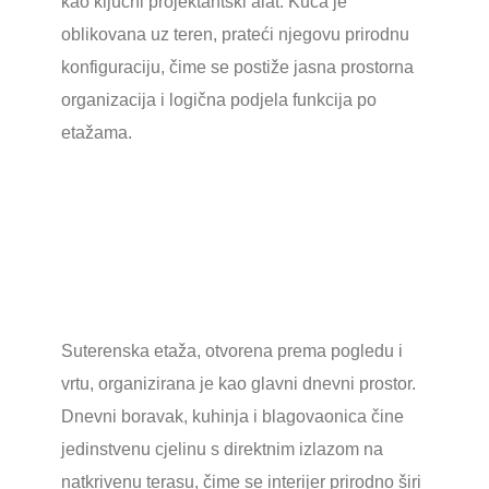
kao ključni projektantski alat. Kuća je
oblikovana uz teren, prateći njegovu prirodnu
konfiguraciju, čime se postiže jasna prostorna
organizacija i logična podjela funkcija po
etažama.
Suterenska etaža, otvorena prema pogledu i
vrtu, organizirana je kao glavni dnevni prostor.
Dnevni boravak, kuhinja i blagovaonica čine
jedinstvenu cjelinu s direktnim izlazom na
natkrivenu terasu, čime se interijer prirodno širi