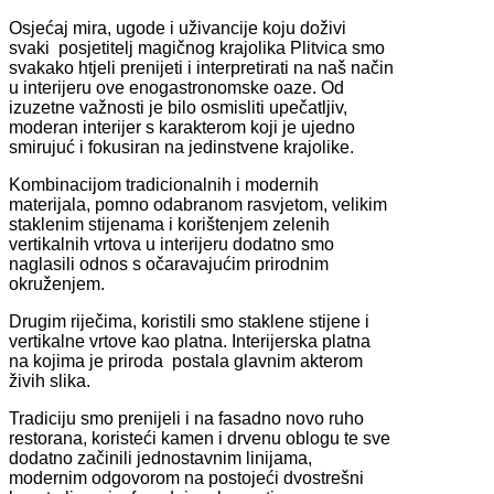
Osjećaj mira, ugode i uživancije koju doživi
svaki posjetitelj magičnog krajolika Plitvica smo
svakako htjeli prenijeti i interpretirati na naš način
u interijeru ove enogastronomske oaze. Od
izuzetne važnosti je bilo osmisliti upečatljiv,
moderan interijer s karakterom koji je ujedno
smirujuć i fokusiran na jedinstvene krajolike.
Kombinacijom tradicionalnih i modernih
materijala, pomno odabranom rasvjetom, velikim
staklenim stijenama i korištenjem zelenih
vertikalnih vrtova u interijeru dodatno smo
naglasili odnos s očaravajućim prirodnim
okruženjem.
Drugim riječima, koristili smo staklene stijene i
vertikalne vrtove kao platna. Interijerska platna
na kojima je priroda postala glavnim akterom
živih slika.
Tradiciju smo prenijeli i na fasadno novo ruho
restorana, koristeći kamen i drvenu oblogu te sve
dodatno začinili jednostavnim linijama,
modernim odgovorom na postojeći dvostrešni