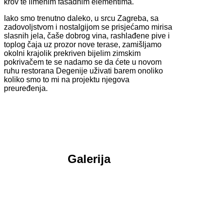
krov te limenim fasadnim elementima.
Iako smo trenutno daleko, u srcu Zagreba, sa
zadovoljstvom i nostalgijom se prisjećamo mirisa
slasnih jela, čaše dobrog vina, rashlađene pive i
toplog čaja uz prozor nove terase, zamišljamo
okolni krajolik prekriven bijelim zimskim
pokrivačem te se nadamo se da ćete u novom
ruhu restorana Degenije uživati barem onoliko
koliko smo to mi na projektu njegova
preuređenja.
Galerija