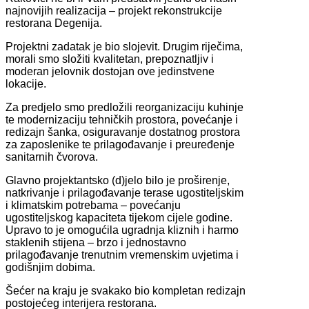
najnovijih realizacija – projekt rekonstrukcije
restorana Degenija.
Projektni zadatak je bio slojevit. Drugim riječima,
morali smo složiti kvalitetan, prepoznatljiv i
moderan jelovnik dostojan ove jedinstvene
lokacije.
Za predjelo smo predložili reorganizaciju kuhinje
te modernizaciju tehničkih prostora, povećanje i
redizajn šanka, osiguravanje dostatnog prostora
za zaposlenike te prilagođavanje i preuređenje
sanitarnih čvorova.
Glavno projektantsko (d)jelo bilo je proširenje,
natkrivanje i prilagođavanje terase ugostiteljskim
i klimatskim potrebama – povećanju
ugostiteljskog kapaciteta tijekom cijele godine.
Upravo to je omogućila ugradnja kliznih i harmo
staklenih stijena – brzo i jednostavno
prilagođavanje trenutnim vremenskim uvjetima i
godišnjim dobima.
Šećer na kraju je svakako bio kompletan redizajn
postojećeg interijera restorana.