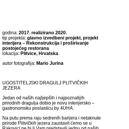
godina:
2017. realizirano 2020.
tip projekta:
glavno izvedbeni projekt, projekt
interijera – Rekonstrukcija i proširivanje
postojećeg restorana
lokacija:
Plitvice, Hrvatska
autor fotografija:
Mario Jurina
UGOSTITELJSKI DRAGULJ PLITVIČKIH
JEZERA
Jedan od naših najljepših i najpoznatijih
prirodnih dragulja dobio je novu interijersko –
gastronomsku poslasticu by 4UHA.
Na putu prema raju sedrenih barijera i netaknute
prirode Plitvičkih jezera zaustavit ćemo se u
Rakovici ne bi li Vam predstavili jednu od naših