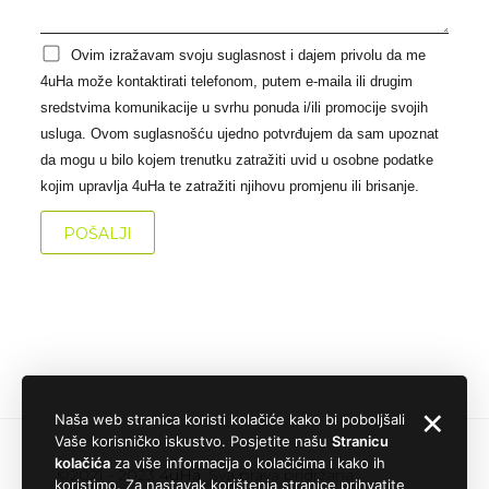
Ovim izražavam svoju suglasnost i dajem privolu da me
4uHa može kontaktirati telefonom, putem e-maila ili drugim
sredstvima komunikacije u svrhu ponuda i/ili promocije svojih
usluga. Ovom suglasnošću ujedno potvrđujem da sam upoznat
da mogu u bilo kojem trenutku zatražiti uvid u osobne podatke
kojim upravlja 4uHa te zatražiti njihovu promjenu ili brisanje.
✕
Naša web stranica koristi kolačiće kako bi poboljšali
Vaše korisničko iskustvo. Posjetite našu
Stranicu
kolačića
za više informacija o kolačićima i kako ih
©2021 - 2023
4uHa
. Sva prava pridržana.
koristimo. Za nastavak korištenja stranice prihvatite