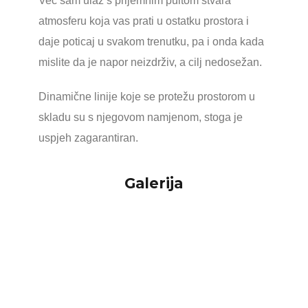
Već sam ulaz s prijemnim pultom stvara
atmosferu koja vas prati u ostatku prostora i
daje poticaj u svakom trenutku, pa i onda kada
mislite da je napor neizdrživ, a cilj nedosežan.
Dinamične linije koje se protežu prostorom u
skladu su s njegovom namjenom, stoga je
uspjeh zagarantiran.
Galerija