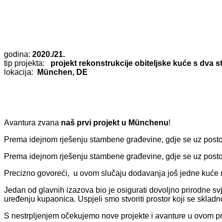
godina:
2020./21.
tip projekta:
projekt rekonstrukcije obiteljske kuće s dva s
lokacija:
M
ü
nchen, DE
Avantura zvana
naš prvi projekt u
M
ü
nchenu
!
Prema idejnom rješenju stambene građevine, gdje se uz postoje
Prema idejnom rješenju stambene građevine, gdje se uz postoje
Precizno govoreći, u ovom slučaju dodavanja još jedne kuće n
Jedan od glavnih izazova bio je osigurati dovoljno prirodne svj
uređenju kupaonica. Uspjeli smo stvoriti prostor koji se skladno 
S nestrpljenjem očekujemo nove projekte i avanture u ovom 