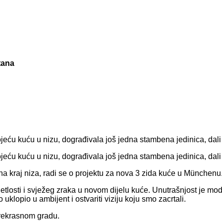
tana
ću kuću u nizu, dograđivala još jedna stambena jedinica, dali 
ću kuću u nizu, dograđivala još jedna stambena jedinica, dali 
a kraj niza, radi se o projektu za nova 3 zida kuće u Münchenu
etlosti i svježeg zraka u novom dijelu kuće. Unutrašnjost je mod
uklopio u ambijent i ostvariti viziju koju smo zacrtali.
prekrasnom gradu.