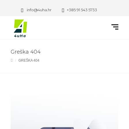
info@4uha.hr
+385 91 543 5733
Greška 404
GREŠKA 404