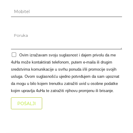
Ovim izražavam svoju suglasnost i dajem privolu da me
4uHa može kontaktirati telefonom, putem e-maila ili drugim
sredstvima komunikacije u svrhu ponuda i/ili promocije svojih
usluga. Ovom suglasnošću ujedno potvrđujem da sam upoznat
da mogu u bilo kojem trenutku zatražiti uvid u osobne podatke
kojim upravlja 4uHa te zatražiti njihovu promjenu ili brisanje.