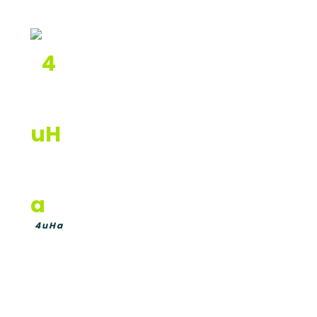
info@4uha.hr
+385 91 543 5733